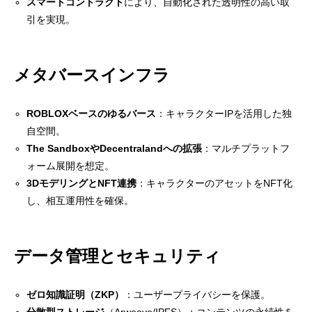
スマートコントラクト
により、自動化された透明性の高い取
引を実現。
メタバースインフラ
ROBLOXベースのゆるバース
：キャラクターIPを活用した独
自空間。
The SandboxやDecentralandへの拡張
：マルチプラットフ
ォーム展開を想定。
3DモデリングとNFT連携
：キャラクターのアセットをNFT化
し、相互運用性を確保。
データ管理とセキュリティ
ゼロ知識証明（ZKP）
：ユーザープライバシーを保護。
分散型ストレージ
（Arweave/IPFS）：コンテンツの永続性を