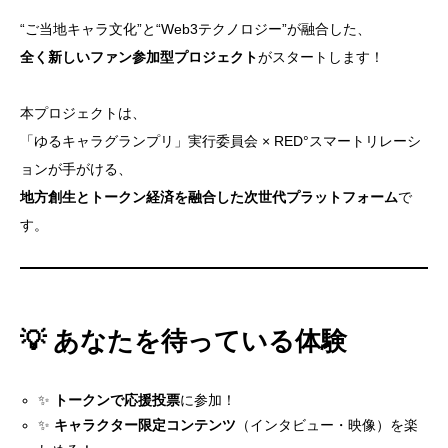
X(Twitter)
“ご当地キャラ文化”と“Web3テクノロジー”が融合した、
全く新しいファン参加型プロジェクト
がスタートします！
English Page
本プロジェクトは、
「ゆるキャラグランプリ」実行委員会 × RED°スマートリレーシ
ョンが手がける、
Contract Address
地方創生とトークン経済を融合した次世代プラットフォーム
で
す。
Spot Trade
💡 あなたを待っている体験
Futures Trade
✨
トークンで応援投票
に参加！
CoinMarketCap
✨
キャラクター限定コンテンツ
（インタビュー・映像）を楽