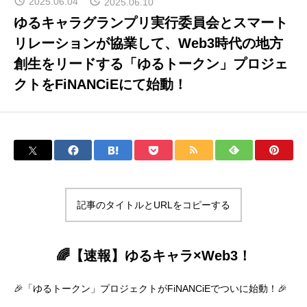
2025.06.04
2025.06.10
ゆるキャラグランプリ実行委員会とスマート
ゆるナビについて
リレーションが協業して、Web3時代の地方
創生をリードする「ゆるトークン」プロジェ
クトをFiNANCiEにて始動！
ゆるバース
YURU MEME COIN PROJECT
FAQ（よくある質問）
記事のタイトルとURLをコピーする
🌈【速報】ゆるキャラ×Web3！
ブログ
🎉「ゆるトークン」プロジェクトがFiNANCiEでついに始動！🎉