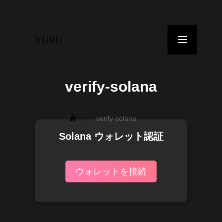
YURU
トップページ
verify-solana
お知らせ
verify-solana
YURU COINとは？
Solana ウォレット認証
トークノミクス
ウォレットを接続
ホワイトペーパー