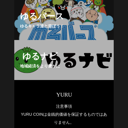
ゆるバース
ゆるナビについて
ゆるキャラ達と遊ぼう！
ゆるバース
ゆるナビ
YURU MEME COIN PROJECT
地域経済をより豊かに
FAQ（よくある質問）
YURU
注意事項
ブログ
YURU COINは金銭的価値を保証するものではあ
りません。